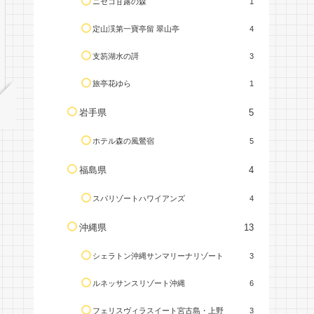
ニセコ甘露の森
1
定山渓第一寶亭留 翠山亭
4
支笏湖水の謌
3
旅亭花ゆら
1
岩手県
5
ホテル森の風鶯宿
5
福島県
4
スパリゾートハワイアンズ
4
沖縄県
13
シェラトン沖縄サンマリーナリゾート
3
ルネッサンスリゾート沖縄
6
フェリスヴィラスイート宮古島・上野
3