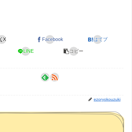
X
Facebook
はてブ
LINE
コピー
ezoryokouzuki