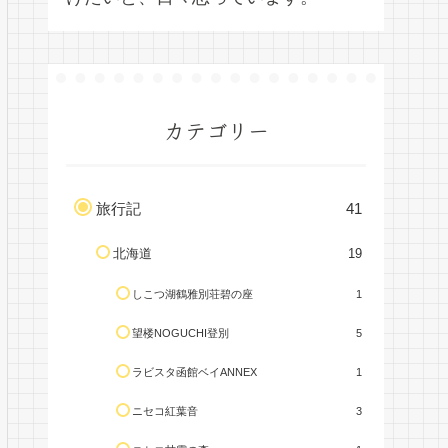
カテゴリー
旅行記
41
北海道
19
しこつ湖鶴雅別荘碧の座
1
望楼NOGUCHI登別
5
ラビスタ函館ベイANNEX
1
ニセコ紅葉音
3