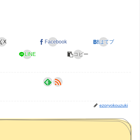
X
Facebook
はてブ
LINE
コピー
ezoryokouzuki