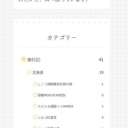
カテゴリー
旅行記
41
北海道
19
しこつ湖鶴雅別荘碧の座
1
望楼NOGUCHI登別
5
ラビスタ函館ベイANNEX
1
ニセコ紅葉音
3