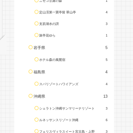
ニセコ甘露の森
1
定山渓第一寶亭留 翠山亭
4
支笏湖水の謌
3
旅亭花ゆら
1
岩手県
5
ホテル森の風鶯宿
5
福島県
4
スパリゾートハワイアンズ
4
沖縄県
13
シェラトン沖縄サンマリーナリゾート
3
ルネッサンスリゾート沖縄
6
フェリスヴィラスイート宮古島・上野
3