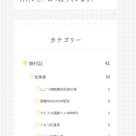
カテゴリー
旅行記
41
北海道
19
しこつ湖鶴雅別荘碧の座
1
望楼NOGUCHI登別
5
ラビスタ函館ベイANNEX
1
ニセコ紅葉音
3