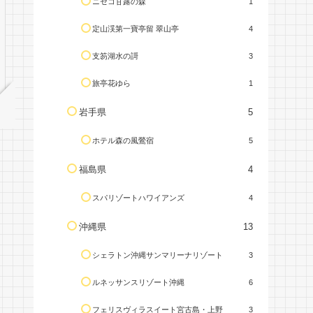
ニセコ甘露の森
1
定山渓第一寶亭留 翠山亭
4
支笏湖水の謌
3
旅亭花ゆら
1
岩手県
5
ホテル森の風鶯宿
5
福島県
4
スパリゾートハワイアンズ
4
沖縄県
13
シェラトン沖縄サンマリーナリゾート
3
ルネッサンスリゾート沖縄
6
フェリスヴィラスイート宮古島・上野
3