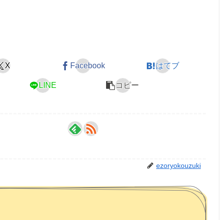
X
Facebook
はてブ
LINE
コピー
ezoryokouzuki