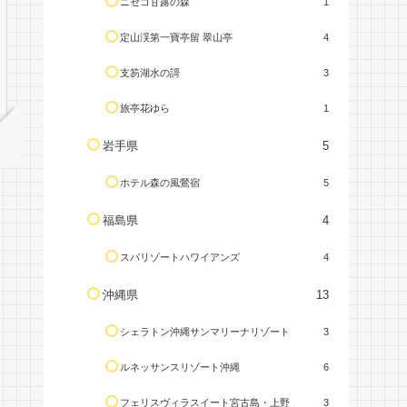
ニセコ甘露の森
1
定山渓第一寶亭留 翠山亭
4
支笏湖水の謌
3
旅亭花ゆら
1
岩手県
5
ホテル森の風鶯宿
5
福島県
4
スパリゾートハワイアンズ
4
沖縄県
13
シェラトン沖縄サンマリーナリゾート
3
ルネッサンスリゾート沖縄
6
フェリスヴィラスイート宮古島・上野
3