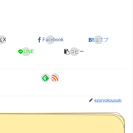
X
Facebook
はてブ
LINE
コピー
ezoryokouzuki