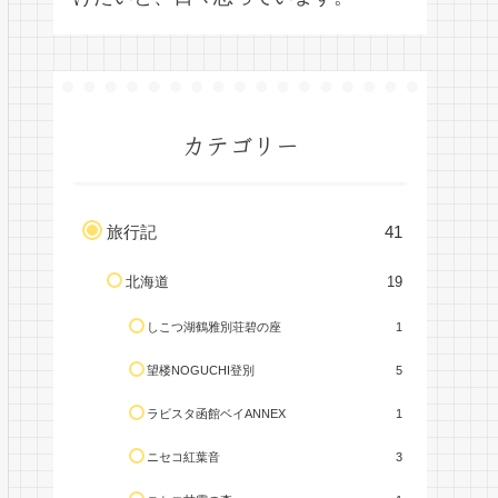
カテゴリー
旅行記
41
北海道
19
しこつ湖鶴雅別荘碧の座
1
望楼NOGUCHI登別
5
ラビスタ函館ベイANNEX
1
ニセコ紅葉音
3