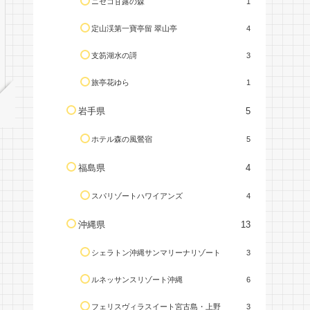
ニセコ甘露の森
1
定山渓第一寶亭留 翠山亭
4
支笏湖水の謌
3
旅亭花ゆら
1
岩手県
5
ホテル森の風鶯宿
5
福島県
4
スパリゾートハワイアンズ
4
沖縄県
13
シェラトン沖縄サンマリーナリゾート
3
ルネッサンスリゾート沖縄
6
フェリスヴィラスイート宮古島・上野
3