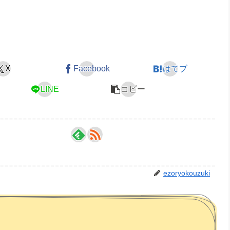
X
Facebook
はてブ
LINE
コピー
ezoryokouzuki