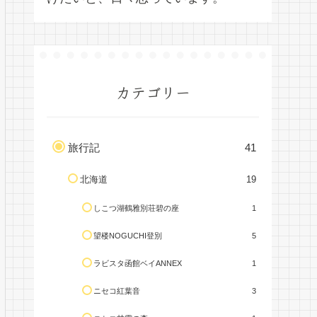
カテゴリー
旅行記
41
北海道
19
しこつ湖鶴雅別荘碧の座
1
望楼NOGUCHI登別
5
ラビスタ函館ベイANNEX
1
ニセコ紅葉音
3