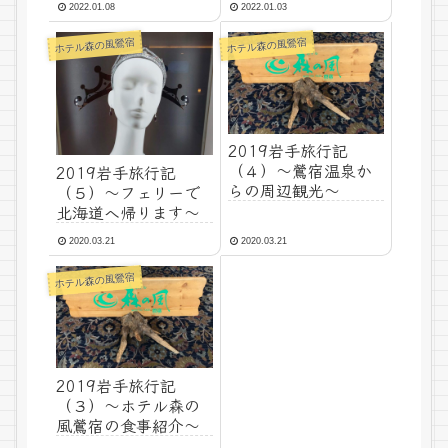
2022.01.08
2022.01.03
ホテル森の風鶯宿
ホテル森の風鶯宿
2019岩手旅行記
（４）～鶯宿温泉か
2019岩手旅行記
らの周辺観光～
（５）～フェリーで
北海道へ帰ります～
2020.03.21
2020.03.21
ホテル森の風鶯宿
2019岩手旅行記
（３）～ホテル森の
風鶯宿の食事紹介～