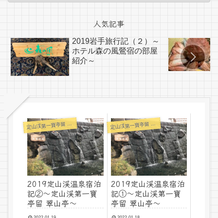
人気記事
2019岩手旅行記（２）～
ホテル森の風鶯宿の部屋
紹介～
定
定
山渓第一寶亭留 翠山亭
山渓第一寶亭留 翠山亭
2019定山渓温泉宿泊
2019定山渓温泉宿泊
記②～定山渓第一寶
記①～定山渓第一寶
亭留 翠山亭～
亭留 翠山亭～
2022.01.19
2022.01.18