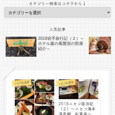
カテゴリー検索はコチラから↓
人気記事
2019岩手旅行記（２）～
ホテル森の風鶯宿の部屋
紹介～
ニセコ紅葉音
ニセコ紅葉音
2018ニセコ宿泊記
（２）～ニセコ湯本
温泉郷 紅葉音～